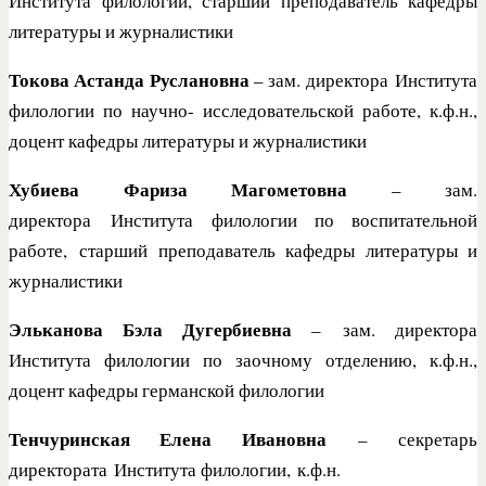
Института филологии, старший преподаватель кафедры
литературы и журналистики
Токова Астанда Руслановна
– зам. директора
Института
филологии
по научно- исследовательской работе, к.ф.н.,
доцент кафедры литературы и журналистики
Хубиева Фариза Магометовна
– зам.
директора
Института филологии по воспитательной
работе, старший преподаватель кафедры литературы и
журналистики
Эльканова Бэла Дугербиевна
–
зам. директора
Института филологии
по заочному отделению, к.ф.н.,
доцент кафедры германской филологии
Тенчуринская Елена Ивановна
–
секретарь
директората
Института филологии,
к.ф.н.