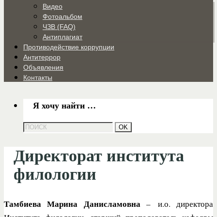
Видео
Фотоальбом
ЧЗВ (FAQ)
Антиплагиат
Противодействие коррупции
Антитеррор
Объявления
Контакты
Я хочу найти …
Директорат института
филологии
Тамбиева Марина Данисламовна
–
и.о. директора