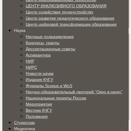
ЦЕНТР ИНКЛЮЗИВНОГО ОБРАЗОВАНИЯ
Центр содействия трудоустройству
Центр развития педагогического образования
Центр цифровой трансформации образования
Наука
Научные подразделения
Конкурсы, гранты
Диссертационные советы
Аспирантура
НИР
НИРС
Новости науки
Издания КЧГУ
Журналы Scopus и WoS
Научно-образовательный лекторий “Окно в науку”
Национальные проекты России
Мероприятия
Вестник КЧГУ
Положения
Студентам
Медиатека