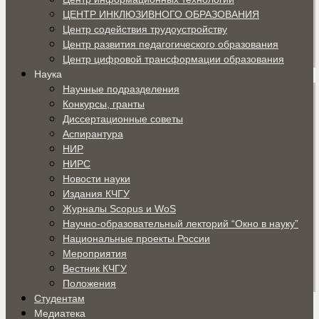
ЦЕНТР ИНКЛЮЗИВНОГО ОБРАЗОВАНИЯ
Центр содействия трудоустройству
Центр развития педагогического образования
Центр цифровой трансформации образования
Наука
Научные подразделения
Конкурсы, гранты
Диссертационные советы
Аспирантура
НИР
НИРС
Новости науки
Издания КЧГУ
Журналы Scopus и WoS
Научно-образовательный лекторий “Окно в науку”
Национальные проекты России
Мероприятия
Вестник КЧГУ
Положения
Студентам
Медиатека