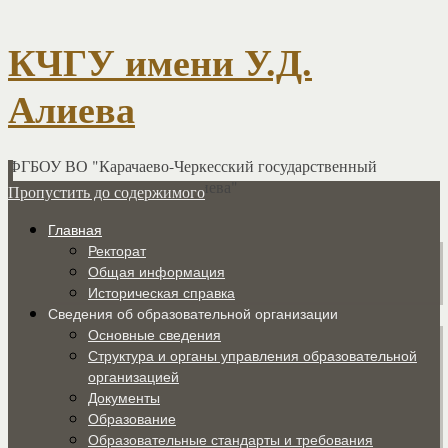
КЧГУ имени У.Д.
Алиева
ФГБОУ ВО "Карачаево-Черкесский государственный
университет имени У.Д. Алиева"
Пропустить до содержимого
Главная
Ректорат
Общая информация
Историческая справка
Сведения об образовательной организации
Основные сведения
Структура и органы управления образовательной
организацией
Документы
Образование
Образовательные стандарты и требования