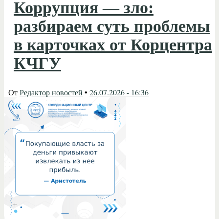
Коррупция — зло:
разбираем суть проблемы
в карточках от Корцентра
КЧГУ
От
Редактор новостей
•
26.07.2026 - 16:36