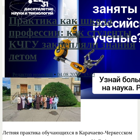
Видео
Практика как школа
профессии: как студенты
КЧГУ закрепляли знания
летом
От
Редактор новостей
•
04.08.2026 - 15:43
Летняя практика обучающихся в Карачаево-Черкесском