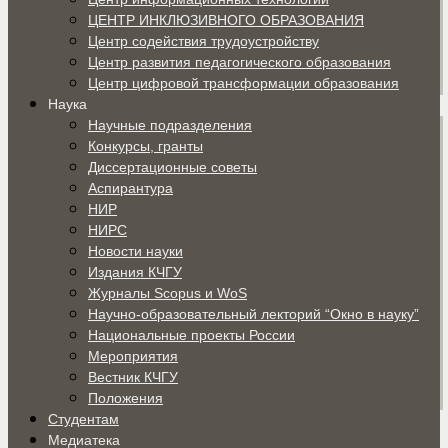
ЦЕНТР ИНКЛЮЗИВНОГО ОБРАЗОВАНИЯ
Центр содействия трудоустройству
Центр развития педагогического образования
Центр цифровой трансформации образования
Наука
Научные подразделения
Конкурсы, гранты
Диссертационные советы
Аспирантура
НИР
НИРС
Новости науки
Издания КЧГУ
Журналы Scopus и WoS
Научно-образовательный лекторий “Окно в науку”
Национальные проекты России
Мероприятия
Вестник КЧГУ
Положения
Студентам
Медиатека