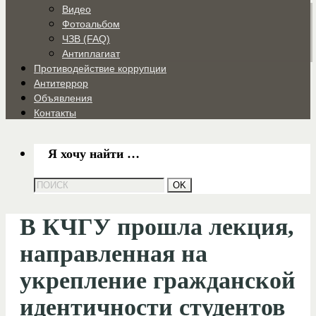
Видео
Фотоальбом
ЧЗВ (FAQ)
Антиплагиат
Противодействие коррупции
Антитеррор
Объявления
Контакты
Я хочу найти …
В КЧГУ прошла лекция,
направленная на
укрепление гражданской
идентичности студентов