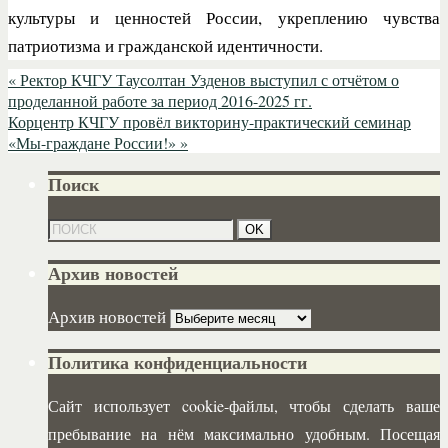
культуры и ценностей России, укреплению чувства
патриотизма и гражданской идентичности.
«
Ректор КЧГУ Таусолтан Узденов выступил с отчётом о
проделанной работе за период 2016-2025 гг.
Корцентр КЧГУ провёл викторину-практический семинар
«Мы-граждане России!»
»
Поиск
Архив новостей
Архив новостей
Политика конфиденциальности
Сайт использует cookie-файлы, чтобы сделать ваше
пребывание на нём максимально удобным. Посещая