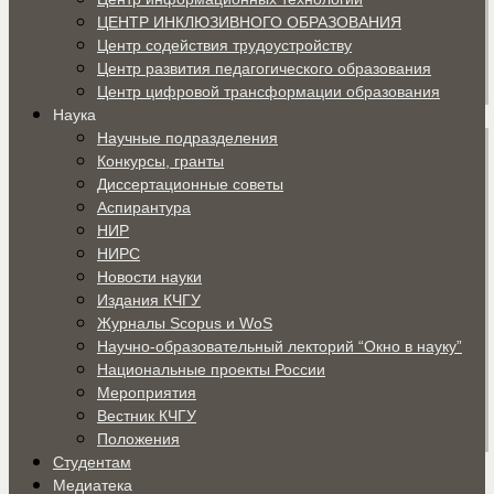
ЦЕНТР ИНКЛЮЗИВНОГО ОБРАЗОВАНИЯ
Центр содействия трудоустройству
Центр развития педагогического образования
Центр цифровой трансформации образования
Наука
Научные подразделения
Конкурсы, гранты
Диссертационные советы
Аспирантура
НИР
НИРС
Новости науки
Издания КЧГУ
Журналы Scopus и WoS
Научно-образовательный лекторий “Окно в науку”
Национальные проекты России
Мероприятия
Вестник КЧГУ
Положения
Студентам
Медиатека