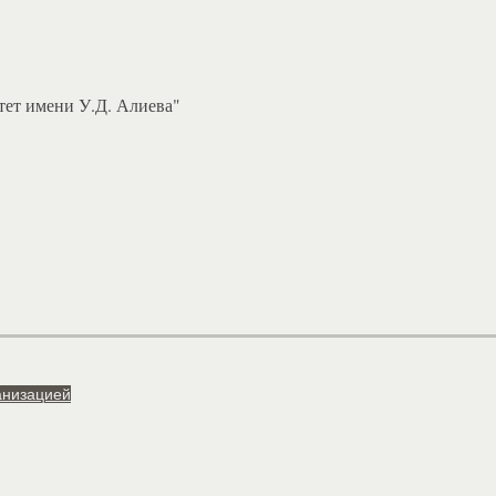
ет имени У.Д. Алиева"
анизацией