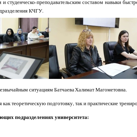
и и студенческо‑преподавательским составом навыки быстр
одразделения КЧГУ.
резвычайным ситуациям Батчаева Халимат Магометовна.
я как теоретическую подготовку, так и практические трениро
ующих подразделениях университета: