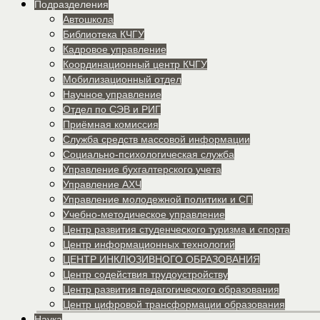
Подразделения
Автошкола
Библиотека КЧГУ
Кадровое управление
Координационный центр КЧГУ
Мобилизационный отдел
Научное управление
Отдел по СЭВ и РИГ
Приёмная комиссия
Служба средств массовой информации
Социально-психологическая служба
Управление бухгалтерского учета
Управление АХЧ
Управление молодежной политики и СП
Учебно-методическое управление
Центр развития студенческого туризма и спорта
Центр информационных технологий
ЦЕНТР ИНКЛЮЗИВНОГО ОБРАЗОВАНИЯ
Центр содействия трудоустройству
Центр развития педагогического образования
Центр цифровой трансформации образования
Наука