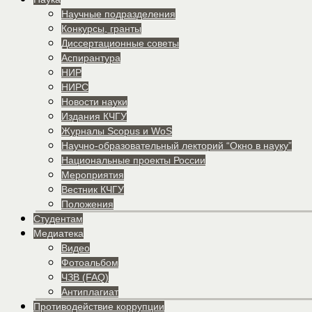
Научные подразделения
Конкурсы, гранты
Диссертационные советы
Аспирантура
НИР
НИРС
Новости науки
Издания КЧГУ
Журналы Scopus и WoS
Научно-образовательный лекторий “Окно в науку”
Национальные проекты России
Мероприятия
Вестник КЧГУ
Положения
Студентам
Медиатека
Видео
Фотоальбом
ЧЗВ (FAQ)
Антиплагиат
Противодействие коррупции