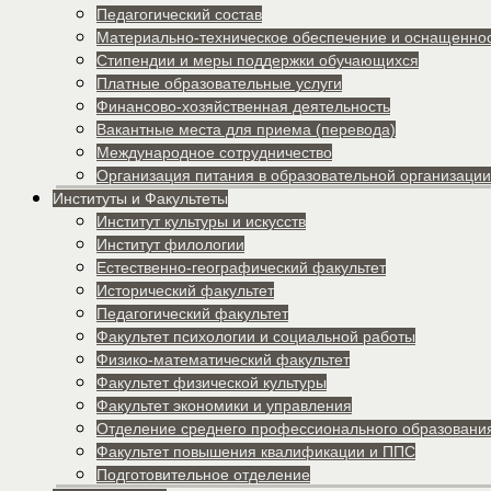
Педагогический состав
Материально-техническое обеспечение и оснащеннос
Стипендии и меры поддержки обучающихся
Платные образовательные услуги
Финансово-хозяйственная деятельность
Вакантные места для приема (перевода)
Международное сотрудничество
Организация питания в образовательной организации
Институты и Факультеты
Институт культуры и искусств
Институт филологии
Естественно-географический факультет
Исторический факультет
Педагогический факультет
Факультет психологии и социальной работы
Физико-математический факультет
Факультет физической культуры
Факультет экономики и управления
Отделение среднего профессионального образовани
Факультет повышения квалификации и ППС
Подготовительное отделение