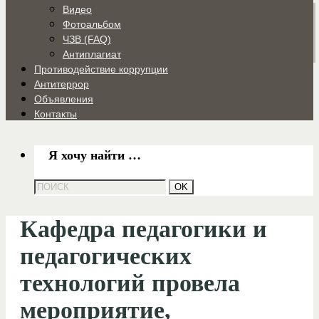
Видео
Фотоальбом
ЧЗВ (FAQ)
Антиплагиат
Противодействие коррупции
Антитеррор
Объявления
Контакты
Я хочу найти …
Кафедра педагогики и
педагогических
технологий провела
мероприятие,