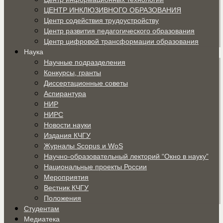
ЦЕНТР ИНКЛЮЗИВНОГО ОБРАЗОВАНИЯ
Центр содействия трудоустройству
Центр развития педагогического образования
Центр цифровой трансформации образования
Наука
Научные подразделения
Конкурсы, гранты
Диссертационные советы
Аспирантура
НИР
НИРС
Новости науки
Издания КЧГУ
Журналы Scopus и WoS
Научно-образовательный лекторий “Окно в науку”
Национальные проекты России
Мероприятия
Вестник КЧГУ
Положения
Студентам
Медиатека