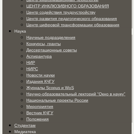
ЦЕНТР ИНКЛЮЗИВНОГО ОБРАЗОВАНИЯ
Центр содействия трудоустройству
Центр развития педагогического образования
Центр цифровой трансформации образования
Наука
Научные подразделения
Конкурсы, гранты
Диссертационные советы
Аспирантура
НИР
НИРС
Новости науки
Издания КЧГУ
Журналы Scopus и WoS
Научно-образовательный лекторий “Окно в науку”
Национальные проекты России
Мероприятия
Вестник КЧГУ
Положения
Студентам
Медиатека