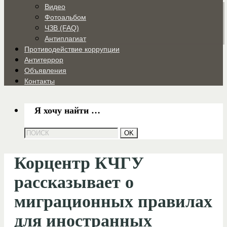
Видео
Фотоальбом
ЧЗВ (FAQ)
Антиплагиат
Противодействие коррупции
Антитеррор
Объявления
Контакты
Я хочу найти …
Корцентр КЧГУ
рассказывает о
миграционных правилах
для иностранных