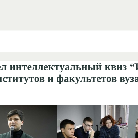
л интеллектуальный квиз “И
нститутов и факультетов вуз