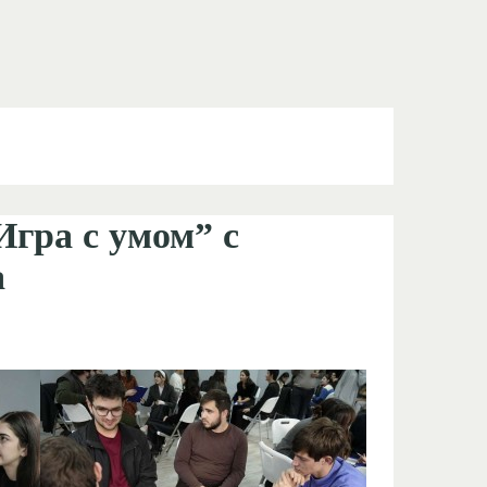
гра с умом” с
а