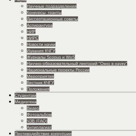
Научные подразделения
Конкурсы, гранты
Диссертационные советы
Аспирантура
НИР
НИРС
Новости науки
Издания КЧГУ
Журналы Scopus и WoS
Научно-образовательный лекторий “Окно в науку”
Национальные проекты России
Мероприятия
Вестник КЧГУ
Положения
Студентам
Медиатека
Видео
Фотоальбом
ЧЗВ (FAQ)
Антиплагиат
Противодействие коррупции