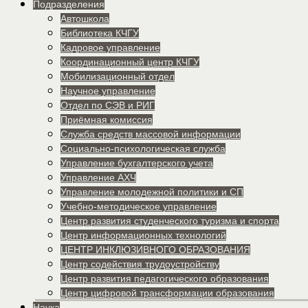
Подразделения
Автошкола
Библиотека КЧГУ
Кадровое управление
Координационный центр КЧГУ
Мобилизационный отдел
Научное управление
Отдел по СЭВ и РИГ
Приёмная комиссия
Служба средств массовой информации
Социально-психологическая служба
Управление бухгалтерского учета
Управление АХЧ
Управление молодежной политики и СП
Учебно-методическое управление
Центр развития студенческого туризма и спорта
Центр информационных технологий
ЦЕНТР ИНКЛЮЗИВНОГО ОБРАЗОВАНИЯ
Центр содействия трудоустройству
Центр развития педагогического образования
Центр цифровой трансформации образования
Наука