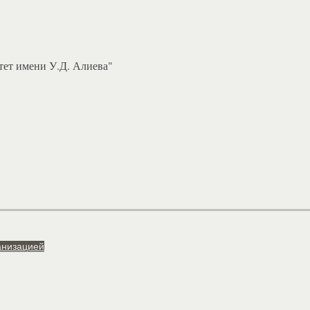
ет имени У.Д. Алиева"
анизацией