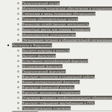
Педагогический состав
Материально-техническое обеспечение и оснащеннос
Стипендии и меры поддержки обучающихся
Платные образовательные услуги
Финансово-хозяйственная деятельность
Вакантные места для приема (перевода)
Международное сотрудничество
Организация питания в образовательной организации
Институты и Факультеты
Институт культуры и искусств
Институт филологии
Естественно-географический факультет
Исторический факультет
Педагогический факультет
Факультет психологии и социальной работы
Физико-математический факультет
Факультет физической культуры
Факультет экономики и управления
Отделение среднего профессионального образовани
Факультет повышения квалификации и ППС
Подготовительное отделение