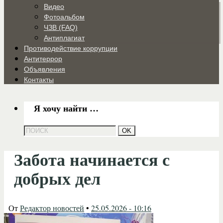
Видео
Фотоальбом
ЧЗВ (FAQ)
Антиплагиат
Противодействие коррупции
Антитеррор
Объявления
Контакты
Я хочу найти …
Забота начинается с
добрых дел
От
Редактор новостей
•
25.05.2026 - 10:16