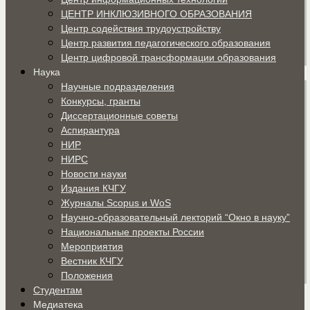
ЦЕНТР ИНКЛЮЗИВНОГО ОБРАЗОВАНИЯ
Центр содействия трудоустройству
Центр развития педагогического образования
Центр цифровой трансформации образования
Наука
Научные подразделения
Конкурсы, гранты
Диссертационные советы
Аспирантура
НИР
НИРС
Новости науки
Издания КЧГУ
Журналы Scopus и WoS
Научно-образовательный лекторий “Окно в науку”
Национальные проекты России
Мероприятия
Вестник КЧГУ
Положения
Студентам
Медиатека