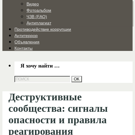
Видео
Фотоальбом
ЧЗВ (FAQ)
Антиплагиат
Противодействие коррупции
Антитеррор
Объявления
Контакты
Я хочу найти …
Деструктивные
сообщества: сигналы
опасности и правила
реагирования