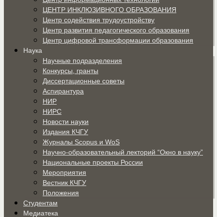
ЦЕНТР ИНКЛЮЗИВНОГО ОБРАЗОВАНИЯ
Центр содействия трудоустройству
Центр развития педагогического образования
Центр цифровой трансформации образования
Наука
Научные подразделения
Конкурсы, гранты
Диссертационные советы
Аспирантура
НИР
НИРС
Новости науки
Издания КЧГУ
Журналы Scopus и WoS
Научно-образовательный лекторий “Окно в науку”
Национальные проекты России
Мероприятия
Вестник КЧГУ
Положения
Студентам
Медиатека