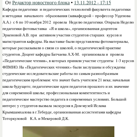
От
Редактор новостного блока
•
13.11.2012 - 17:15
Кафедра педагогики и педагогических технологий факультета педагогики
и методики начального образования (завкафедрой – профессор Узденова
А.А.) с 6 по 10 ноября 2012 провела Неделю педагогики. Открыла Неделю
педагогики фотовыставка «Я и школа», организованная доцентом
Эркеновой А.В. при активном участии студентов старших курсов и
магистрантов кафедры. На выставке были представлены фотоматериалы,
которые рассказывали о связи со школой, о педагогической практике
студентов. Доцент кафедры Батчаева А.Х-М. организовала и провела
«Педагогические чтения», в которых приняли участие студенты 1-3 курсов
ФПМНО. На «Педагогических чтениях» были заслушаны и обсуждены
студенческие исследовательские работы по самым разнообразным
педагогическим проблемам: что значит быть учителем 21 века; начальная
школа будущего; педагогические идеи педагогов прошлого и их значение
для современной школы; профессиональная компетентность и
педагогическое мастерство педагога в современных условиях. Большой
интерес у студентов вызвала экскурсия в Дом-музей Ислама
Крымшамхалова в г.Теберде, организованная ассистентами кафедры
Тоторкуловой К.А. и Мекеровой Д.К.