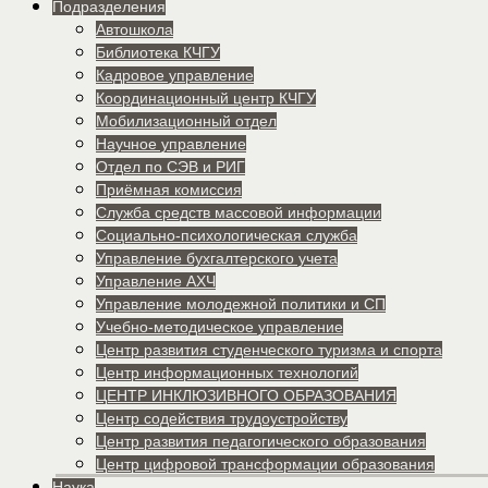
Подразделения
Автошкола
Библиотека КЧГУ
Кадровое управление
Координационный центр КЧГУ
Мобилизационный отдел
Научное управление
Отдел по СЭВ и РИГ
Приёмная комиссия
Служба средств массовой информации
Социально-психологическая служба
Управление бухгалтерского учета
Управление АХЧ
Управление молодежной политики и СП
Учебно-методическое управление
Центр развития студенческого туризма и спорта
Центр информационных технологий
ЦЕНТР ИНКЛЮЗИВНОГО ОБРАЗОВАНИЯ
Центр содействия трудоустройству
Центр развития педагогического образования
Центр цифровой трансформации образования
Наука