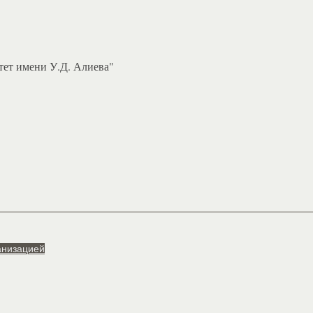
ет имени У.Д. Алиева"
анизацией