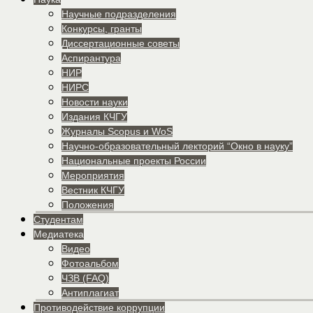
Научные подразделения
Конкурсы, гранты
Диссертационные советы
Аспирантура
НИР
НИРС
Новости науки
Издания КЧГУ
Журналы Scopus и WoS
Научно-образовательный лекторий “Окно в науку”
Национальные проекты России
Мероприятия
Вестник КЧГУ
Положения
Студентам
Медиатека
Видео
Фотоальбом
ЧЗВ (FAQ)
Антиплагиат
Противодействие коррупции