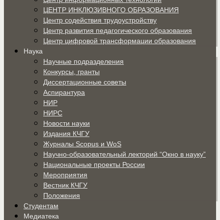
ЦЕНТР ИНКЛЮЗИВНОГО ОБРАЗОВАНИЯ
Центр содействия трудоустройству
Центр развития педагогического образования
Центр цифровой трансформации образования
Наука
Научные подразделения
Конкурсы, гранты
Диссертационные советы
Аспирантура
НИР
НИРС
Новости науки
Издания КЧГУ
Журналы Scopus и WoS
Научно-образовательный лекторий “Окно в науку”
Национальные проекты России
Мероприятия
Вестник КЧГУ
Положения
Студентам
Медиатека