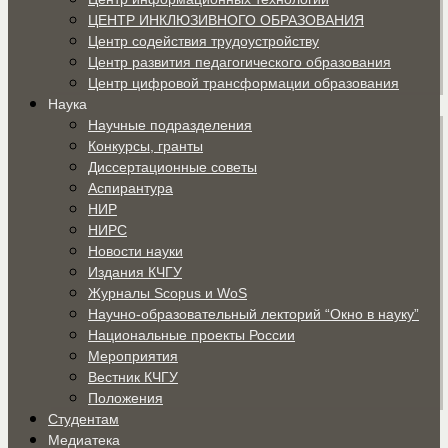
ЦЕНТР ИНКЛЮЗИВНОГО ОБРАЗОВАНИЯ
Центр содействия трудоустройству
Центр развития педагогического образования
Центр цифровой трансформации образования
Наука
Научные подразделения
Конкурсы, гранты
Диссертационные советы
Аспирантура
НИР
НИРС
Новости науки
Издания КЧГУ
Журналы Scopus и WoS
Научно-образовательный лекторий “Окно в науку”
Национальные проекты России
Мероприятия
Вестник КЧГУ
Положения
Студентам
Медиатека