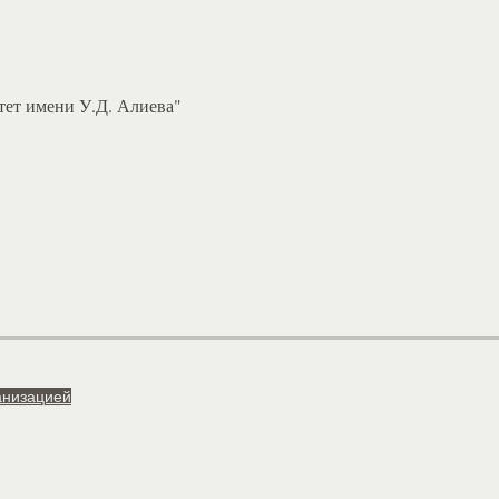
ет имени У.Д. Алиева"
анизацией