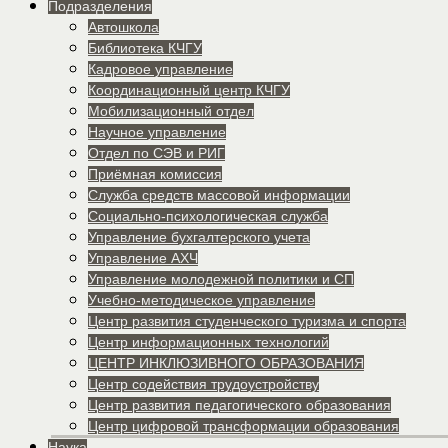
Подразделения
Автошкола
Библиотека КЧГУ
Кадровое управление
Координационный центр КЧГУ
Мобилизационный отдел
Научное управление
Отдел по СЭВ и РИГ
Приёмная комиссия
Служба средств массовой информации
Социально-психологическая служба
Управление бухгалтерского учета
Управление АХЧ
Управление молодежной политики и СП
Учебно-методическое управление
Центр развития студенческого туризма и спорта
Центр информационных технологий
ЦЕНТР ИНКЛЮЗИВНОГО ОБРАЗОВАНИЯ
Центр содействия трудоустройству
Центр развития педагогического образования
Центр цифровой трансформации образования
Наука