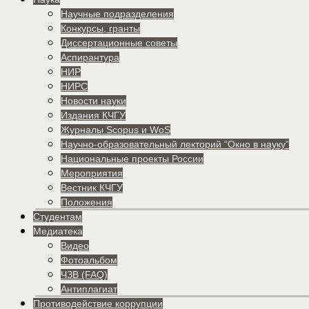
Научные подразделения
Конкурсы, гранты
Диссертационные советы
Аспирантура
НИР
НИРС
Новости науки
Издания КЧГУ
Журналы Scopus и WoS
Научно-образовательный лекторий “Окно в науку”
Национальные проекты России
Мероприятия
Вестник КЧГУ
Положения
Студентам
Медиатека
Видео
Фотоальбом
ЧЗВ (FAQ)
Антиплагиат
Противодействие коррупции