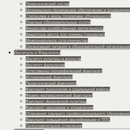
Педагогический состав
Материально-техническое обеспечение и оснащеннос
Стипендии и меры поддержки обучающихся
Платные образовательные услуги
Финансово-хозяйственная деятельность
Вакантные места для приема (перевода)
Международное сотрудничество
Организация питания в образовательной организации
Институты и Факультеты
Институт культуры и искусств
Институт филологии
Естественно-географический факультет
Исторический факультет
Педагогический факультет
Факультет психологии и социальной работы
Физико-математический факультет
Факультет физической культуры
Факультет экономики и управления
Отделение среднего профессионального образовани
Факультет повышения квалификации и ППС
Подготовительное отделение